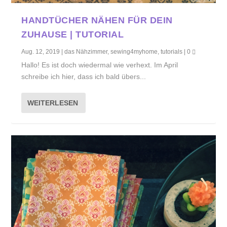
HANDTÜCHER NÄHEN FÜR DEIN
ZUHAUSE | TUTORIAL
Aug. 12, 2019
|
das Nähzimmer
,
sewing4myhome
,
tutorials
|
0
Hallo! Es ist doch wiedermal wie verhext. Im April
schreibe ich hier, dass ich bald übers...
WEITERLESEN