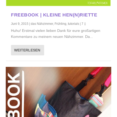
FREEBOOK | KLEINE HEN(N)RIETTE
Juni 9, 2015
|
das Nähzimmer
,
Frühling
,
tutorials
|
7
Huhu! Erstmal vielen lieben Dank für eure großartigen
Kommentare zu meinem neuen Nähzimmer. Da...
WEITERLESEN