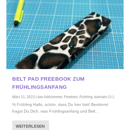
BELT PAD FREEBOOK ZUM
FRÜHLINGSANFANG
März 21, 2023
|
das Nähzimmer
,
Freebies
,
Frühling
,
tutorials
|
0
% Frühling Hallo, schön, dass Du hier bist! Bestimmt
fragst Du Dich, was Frühlingsanfang und Belt...
WEITERLESEN