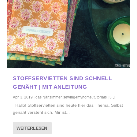
STOFFSERVIETTEN SIND SCHNELL
GENÄHT | MIT ANLEITUNG
Apr. 3, 2019
|
das Nähzimmer
,
sewing4myhome
,
tutorials
|
3
Hallo! Stoffservietten sind heute hier das Thema. Selbst
genäht versteht sich. Mir ist...
WEITERLESEN