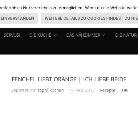
omfortables Nutzererlebnis zu ermöglichen. Wenn du die Website weiter 
EINVERSTANDEN
WEITERE DETAILS ZU COOKIES FINDEST DU HI
SERVUS!
DIE KÜCHE
DAS NÄHZIMMER
DIE NATUR
FENCHEL LIEBT ORANGE | ICH LIEBE BEIDE
Gepostet von
tophillkitchen
|
15. Feb. 2017
|
Rezepte
|
0