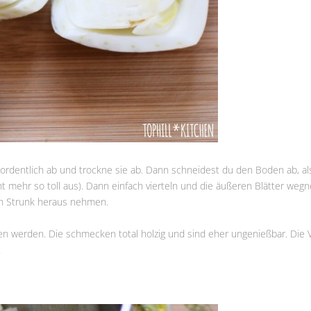
dentlich ab und trockne sie ab. Dann schneidest du den Boden ab, als
t mehr so toll aus). Dann einfach vierteln und die äußeren Blätter we
den Strunk heraus nehmen.
n werden. Die schmecken total holzig und sind eher ungenießbar. Die V
.