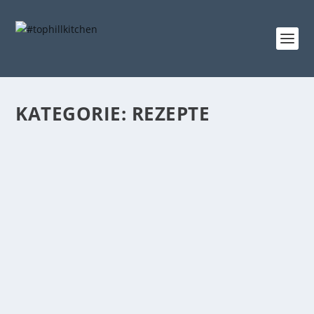
KATEGORIE:
REZEPTE
FENCHEL LIEBT ORANGE | ICH LIEBE BEIDE
Gepostet von
tophillkitchen
|
15. Feb. 2017
|
Rezepte
|
0
Hallo! Ich hoffe, du bist nicht von der Grippewelle
überrollt worden und fit und munter....
WEITERLESEN