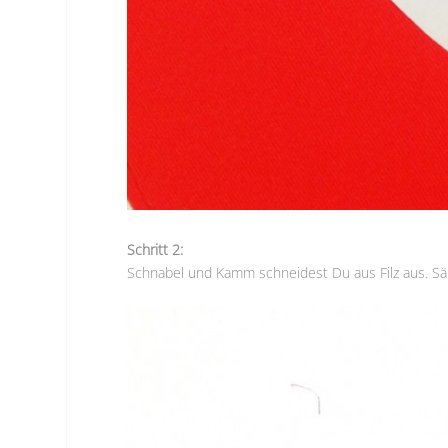
Schritt 2:
Schnabel und Kamm schneidest Du aus Filz aus. Sä