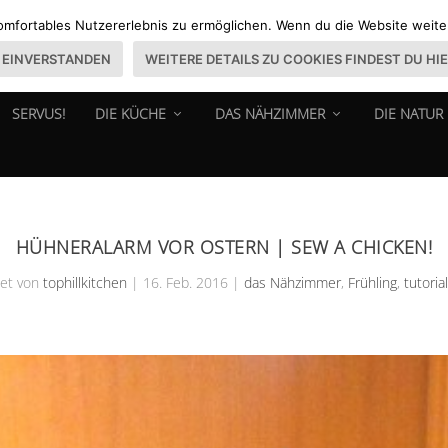
omfortables Nutzererlebnis zu ermöglichen. Wenn du die Website weiter 
EINVERSTANDEN
WEITERE DETAILS ZU COOKIES FINDEST DU HI
SERVUS!
DIE KÜCHE
DAS NÄHZIMMER
DIE NATUR
HÜHNERALARM VOR OSTERN | SEW A CHICKEN!
et von
tophillkitchen
|
16. Feb. 2016
|
das Nähzimmer
,
Frühling
,
tutoria