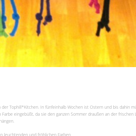
 der Tophill*Kitchen. In fünfeinhalb Wochen ist Ostern und bis dahin 
 Farbe eingebüßt, da sie den ganzen Sommer draußen an der frischen L
hängen.
In leuchtenden und fröhlichen Farben.