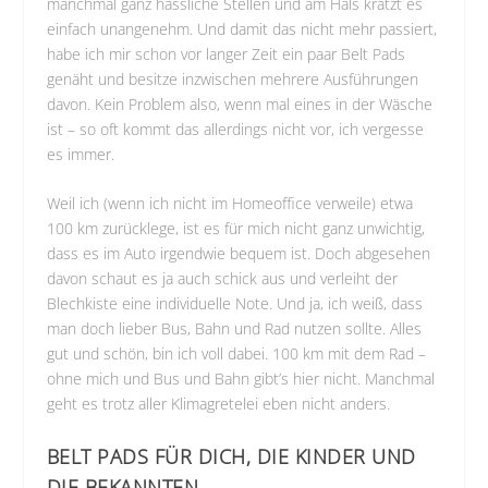
manchmal ganz hässliche Stellen und am Hals kratzt es
einfach unangenehm. Und damit das nicht mehr passiert,
habe ich mir schon vor langer Zeit ein paar Belt Pads
genäht und besitze inzwischen mehrere Ausführungen
davon. Kein Problem also, wenn mal eines in der Wäsche
ist – so oft kommt das allerdings nicht vor, ich vergesse
es immer.
Weil ich (wenn ich nicht im Homeoffice verweile) etwa
100 km zurücklege, ist es für mich nicht ganz unwichtig,
dass es im Auto irgendwie bequem ist. Doch abgesehen
davon schaut es ja auch schick aus und verleiht der
Blechkiste eine individuelle Note. Und ja, ich weiß, dass
man doch lieber Bus, Bahn und Rad nutzen sollte. Alles
gut und schön, bin ich voll dabei. 100 km mit dem Rad –
ohne mich und Bus und Bahn gibt’s hier nicht. Manchmal
geht es trotz aller Klimagretelei eben nicht anders.
BELT PADS FÜR DICH, DIE KINDER UND
DIE BEKANNTEN