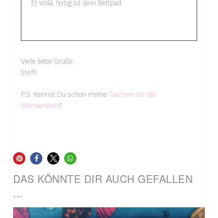
Et voilà, fertig ist dein Beltpad.
Viele liebe Grüße
Steffi
P.S. Kennst Du schon meine
Taschen für die
Warnwesten
?
DAS KÖNNTE DIR AUCH GEFALLEN
...