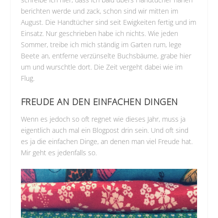
berichten werde und zack, schon sind wir mitten im
August. Die Handtücher sind seit Ewigkeiten fertig und im
Einsatz. Nur geschrieben habe ich nichts. Wie jeden
Sommer, treibe ich mich ständig im Garten rum, lege
Beete an, entferne verzünselte Buchsbäume, grabe hier
um und wurschtle dort. Die Zeit vergeht dabei wie im
Flug.
FREUDE AN DEN EINFACHEN DINGEN
Wenn es jedoch so oft regnet wie dieses Jahr, muss ja
eigentlich auch mal ein Blogpost drin sein. Und oft sind
es ja die einfachen Dinge, an denen man viel Freude hat.
Mir geht es jedenfalls so.