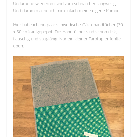
Unifarbene wiederum sind zum schnarchen langweilig.
Und darum mache ich mir einfach meine eigene Kombi.
Hier habe ich ein paar schwedische Gästehandtücher (30
x 50 cm) aufgepeppt. Die Handtücher sind schön dick,
flauschig und saugfähig. Nur ein kleiner Farbtupfer fehlte
eben.