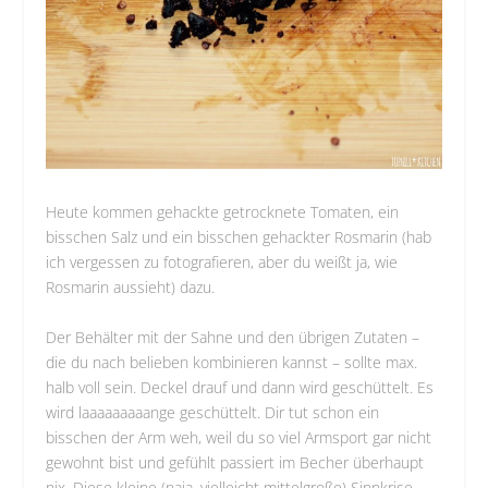
Heute kommen gehackte getrocknete Tomaten, ein
bisschen Salz und ein bisschen gehackter Rosmarin (hab
ich vergessen zu fotografieren, aber du weißt ja, wie
Rosmarin aussieht) dazu.
Der Behälter mit der Sahne und den übrigen Zutaten –
die du nach belieben kombinieren kannst – sollte max.
halb voll sein. Deckel drauf und dann wird geschüttelt. Es
wird laaaaaaaaange geschüttelt. Dir tut schon ein
bisschen der Arm weh, weil du so viel Armsport gar nicht
gewohnt bist und gefühlt passiert im Becher überhaupt
nix. Diese kleine (naja, vielleicht mittelgroße) Sinnkrise