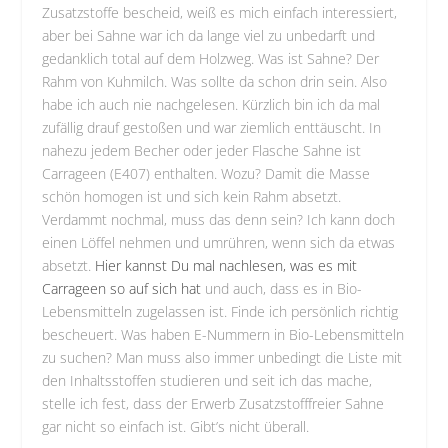
Zusatzstoffe bescheid, weiß es mich einfach interessiert,
aber bei Sahne war ich da lange viel zu unbedarft und
gedanklich total auf dem Holzweg. Was ist Sahne? Der
Rahm von Kuhmilch. Was sollte da schon drin sein. Also
habe ich auch nie nachgelesen. Kürzlich bin ich da mal
zufällig drauf gestoßen und war ziemlich enttäuscht. In
nahezu jedem Becher oder jeder Flasche Sahne ist
Carrageen (E407) enthalten. Wozu? Damit die Masse
schön homogen ist und sich kein Rahm absetzt.
Verdammt nochmal, muss das denn sein? Ich kann doch
einen Löffel nehmen und umrühren, wenn sich da etwas
absetzt.
H
ier kannst Du mal nachlesen, was es mit
Carrageen so auf sich hat
und auch, dass es in Bio-
Lebensmitteln zugelassen ist. Finde ich persönlich richtig
bescheuert. Was haben E-Nummern in Bio-Lebensmitteln
zu suchen? Man muss also immer unbedingt die Liste mit
den Inhaltsstoffen studieren und seit ich das mache,
stelle ich fest, dass der Erwerb Zusatzstofffreier Sahne
gar nicht so einfach ist. Gibt’s nicht überall.