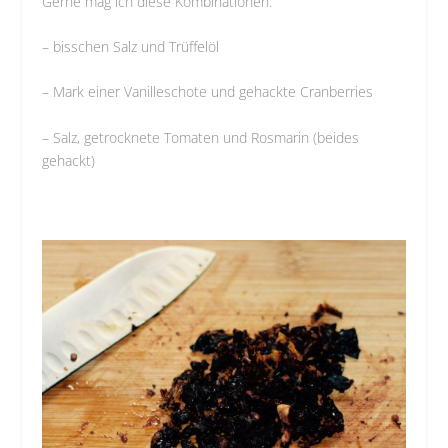
Gerne mag ich diese Kombinationen:
– bisschen Salz und Trüffelöl
– Mark einer Vanilleschote und gehackte Cranberries
– Salz, getrocknete Tomaten und Rosmarin (beides
gehackt)