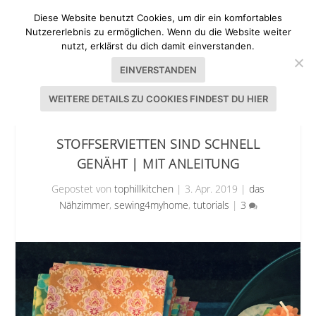
Diese Website benutzt Cookies, um dir ein komfortables
Nutzererlebnis zu ermöglichen. Wenn du die Website weiter
nutzt, erklärst du dich damit einverstanden.
EINVERSTANDEN
WEITERE DETAILS ZU COOKIES FINDEST DU HIER
STOFFSERVIETTEN SIND SCHNELL
GENÄHT | MIT ANLEITUNG
Gepostet von
tophillkitchen
|
3. Apr. 2019
|
das
Nähzimmer
,
sewing4myhome
,
tutorials
|
3