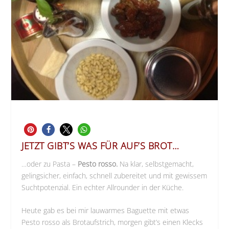
JETZT GIBT’S WAS FÜR AUF’S BROT…
…oder zu Pasta –
Pesto rosso.
Na klar, selbstgemacht,
gelingsicher, einfach, schnell zubereitet und mit gewissem
Suchtpotenzial. Ein echter Allrounder in der Küche.
Heute gab es bei mir lauwarmes Baguette mit etwas
Pesto rosso als Brotaufstrich, morgen gibt’s einen Klecks