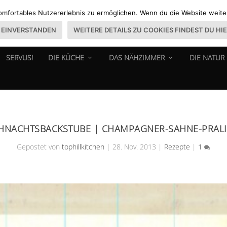
omfortables Nutzererlebnis zu ermöglichen. Wenn du die Website weiter 
EINVERSTANDEN
WEITERE DETAILS ZU COOKIES FINDEST DU HI
SERVUS!
DIE KÜCHE
DAS NÄHZIMMER
DIE NATUR
HNACHTSBACKSTUBE | CHAMPAGNER-SAHNE-PRAL
Gepostet von
tophillkitchen
|
28. Nov. 2013
|
Rezepte
|
1