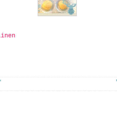
linen
e