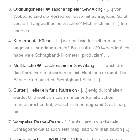
Ordnungshelfer ❤️ Taschenspieler Sew Along
- [...] von
Webband sind die Reißverschlüsse mit Schrägband-Salat
verziert. Langweilt es euch schon? Mich noch nicht ;-) Ich
finde es…
Kunterbunte Küche
- [...] war mal wieder selber machen
angesagt. Ihr erinnert euch? Bunt soll es 2014 werden! Ich
habe viele Schrägband-Kilometer “produziert”,…
Multitasche ❤️ Taschenspieler Sew Along
- [...] auch dort
das Karabinerband vorhanden ist. Habt ihr’s erkannt. Die
Bänder sind aus dem Schrägband-Salat [...]
Cutter | Helferlein für's Nähreich
- [...] ewig durchhalten
würde. Und weil sich auch in meiner Familie schon
rumgesprochen hat, wie sehr ich Schrägband-Salat mag,
hat…
Vorspeise Paspel-Pasta
- [...] aufs Herz, so lecker ein
Schrägband-Salat auch sein mag, satt wird man davon [...]
Hier nähe ich - TOPHILL*KITCHEN
- [...] ich hier schon