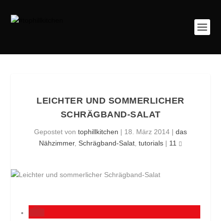
LEICHTER UND SOMMERLICHER
SCHRÄGBAND-SALAT
Gepostet von
tophillkitchen
|
18. März 2014
|
das
Nähzimmer
,
Schrägband-Salat
,
tutorials
|
11