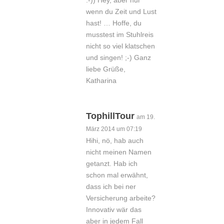
:-)) Hey, aber nur
wenn du Zeit und Lust
hast! … Hoffe, du
musstest im Stuhlreis
nicht so viel klatschen
und singen! ;-) Ganz
liebe Grüße,
Katharina
TophillTour
am 19.
März 2014 um 07:19
Hihi, nö, hab auch
nicht meinen Namen
getanzt. Hab ich
schon mal erwähnt,
dass ich bei ner
Versicherung arbeite?
Innovativ wär das
aber in jedem Fall