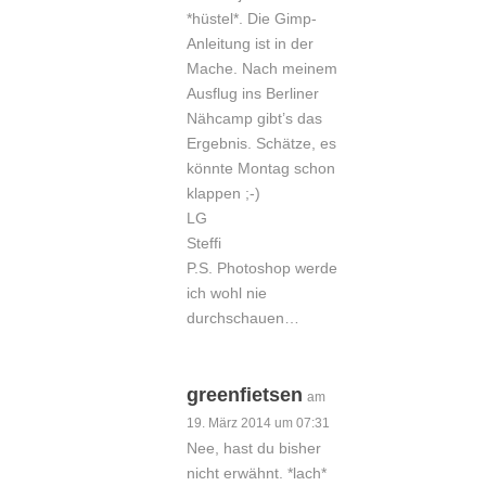
*hüstel*. Die Gimp-
Anleitung ist in der
Mache. Nach meinem
Ausflug ins Berliner
Nähcamp gibt’s das
Ergebnis. Schätze, es
könnte Montag schon
klappen ;-)
LG
Steffi
P.S. Photoshop werde
ich wohl nie
durchschauen…
greenfietsen
am
19. März 2014 um 07:31
Nee, hast du bisher
nicht erwähnt. *lach*