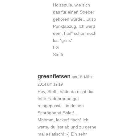
Holzspule, wie sich
das für einen Streber
gehören würde….also
Punktabzug. Ich werd
den „Titel“ schon noch
los *grins*
LG
Steffi
greenfietsen
am 18. März
2014 um 12:19
Hey, Steffi, hätte da nicht die
fette Fadenraupe gut
reingepasst… in deinen
Schrägband-Salat! …
Mhhmm, lecker! *lach* Ich
wette, du isst ab und zu gerne
mal asiatisch! :-) Ein sehr