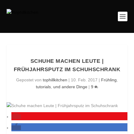
SCHUHE MACHEN LEUTE |
FRÜHJAHRSPUTZ IM SCHUHSCHRANK
Gepostet von
tophillkitchen
|
10. Feb. 2017
|
Frühling
,
tutorials
,
und andere Dinge
|
9