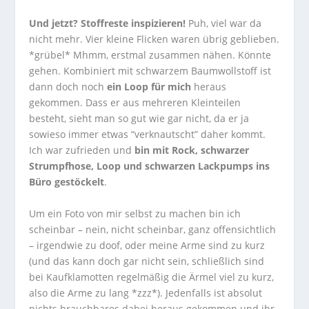
Und jetzt? Stoffreste inspizieren!
Puh, viel war da
nicht mehr. Vier kleine Flicken waren übrig geblieben.
*grübel* Mhmm, erstmal zusammen nähen. Könnte
gehen. Kombiniert mit schwarzem Baumwollstoff ist
dann doch noch
ein Loop für mich
heraus
gekommen. Dass er aus mehreren Kleinteilen
besteht, sieht man so gut wie gar nicht, da er ja
sowieso immer etwas “verknautscht” daher kommt.
Ich war zufrieden und
bin mit Rock, schwarzer
Strumpfhose, Loop und schwarzen Lackpumps ins
Büro gestöckelt
.
Um ein Foto von mir selbst zu machen bin ich
scheinbar – nein, nicht scheinbar, ganz offensichtlich
– irgendwie zu doof, oder meine Arme sind zu kurz
(und das kann doch gar nicht sein, schließlich sind
bei Kaufklamotten regelmäßig die Ärmel viel zu kurz,
also die Arme zu lang *zzz*). Jedenfalls ist absolut
nichts brauchbares dabei heraus gekommen und ihr