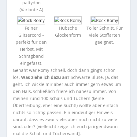
pattydoo
(Variante A)
Feiner
Hübsche
Toller Schnitt. Für
Glitzercord –
Glockenform
viele Stoffarten
perfekt für den
geeignet.
Herbst. Mit
Schrägband
eingefasst.
Genäht war Romy schnell, doch dann ging’s schon
los.
Was ziehe ich dazu an?
Schwarze Bluse. Ja, das
geht. Ich wickle mir aber auch immer gern etwas um
den Hals, schließlich friere ich nahezu immer. Von
meinen rund 100 Schals und Tüchern (keine
Übertreibung, eher eine Sucht!) wollte aber einfach
nichts so richtig passen. Ein eindeutiger Hinweis
darauf, dass es zwar viele, aber noch nicht zu viele
sind, oder? [vielleicht zeige ich euch ja irgendwann
mal die Schal- und Tücherwand].