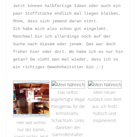
Jetzt können halbfertige Ideen oder auch ein
paar Stoffstücke endlich mal liegen bleiben.
Ohne, dass sich jemand daran stört.
Ich habe mich also schon gut eingelebt.
Manchmal bin ich allerdings noch auf der
Suche nach diesem oder jenem. Das war doch
früher hier oder dort. Wo habe ich es nur hin
getan? Da sieht man mal wieder, dass ich so
ein richtiges Gewohnheitstier bin ;-)
Das selbst
Mein neuer
angefertigte Regal.
Ausblick vom Bett
Passgenau für die
aus. ich find’s
Krimskrams-
hübsch und
Schachteln. Links
inspirierend.
Hier war vorher
daneben der
nur der Kamin,
Garnrollenhalter.
sonst nichts. Jetzt