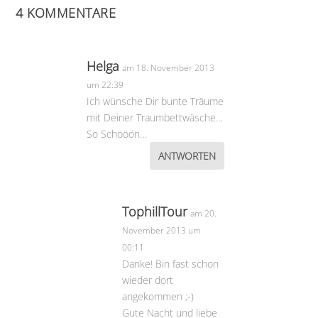
4 KOMMENTARE
Helga
am 18. November 2013
um 22:39
Ich wünsche Dir bunte Träume
mit Deiner Traumbettwäsche…
So Schööön…
ANTWORTEN
TophillTour
am 20.
November 2013 um
00:11
Danke! Bin fast schon
wieder dort
angekommen ;-)
Gute Nacht und liebe