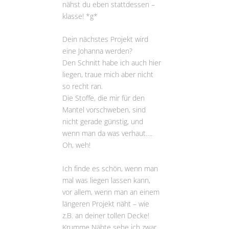
nähst du eben stattdessen –
klasse! *g*
Dein nächstes Projekt wird
eine Johanna werden?
Den Schnitt habe ich auch hier
liegen, traue mich aber nicht
so recht ran.
Die Stoffe, die mir für den
Mantel vorschweben, sind
nicht gerade günstig, und
wenn man da was verhaut….
Oh, weh!
Ich finde es schön, wenn man
mal was liegen lassen kann,
vor allem, wenn man an einem
längeren Projekt näht – wie
z.B. an deiner tollen Decke!
Krumme Nähte sehe ich zwar