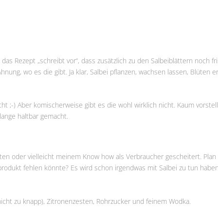
 das Rezept „schreibt vor“, dass zusätzlich zu den Salbeiblättern noch 
hnung, wo es die gibt. Ja klar, Salbei pflanzen, wachsen lassen, Blüten er
t ;-) Aber komischerweise gibt es die wohl wirklich nicht. Kaum vorstel
 lange haltbar gemacht.
taten oder vielleicht meinem Know how als Verbraucher gescheitert. Plan
odukt fehlen könnte? Es wird schon irgendwas mit Salbei zu tun haben
nicht zu knapp), Zitronenzesten, Rohrzucker und feinem Wodka.