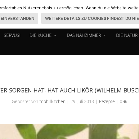
omfortables Nutzererlebnis zu ermöglichen. Wenn du die Website weiter 
EINVERSTANDEN
WEITERE DETAILS ZU COOKIES FINDEST DU HI
SERVUS!
DIE KÜCHE
DAS NÄHZIMMER
DIE NATUR
ER SORGEN HAT, HAT AUCH LIKÖR (WILHELM BUSC
Gepostet von
tophillkitchen
|
29. Juli 2013
|
Rezepte
|
0