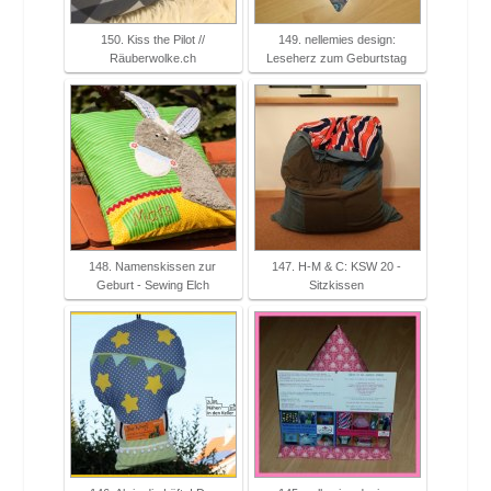
150. Kiss the Pilot //
149. nellemies design:
Räuberwolke.ch
Leseherz zum Geburtstag
148. Namenskissen zur
147. H-M & C: KSW 20 -
Geburt - Sewing Elch
Sitzkissen