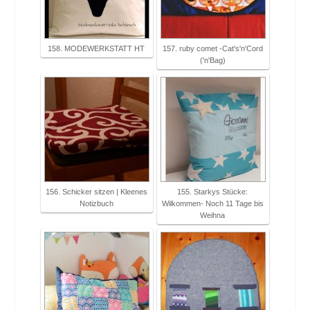
158. MODEWERKSTATT HT
157. ruby comet -Cat's'n'Cord
('n'Bag)
156. Schicker sitzen | Kleenes
155. Starkys Stücke:
Notizbuch
Wilkommen- Noch 11 Tage bis
Weihna