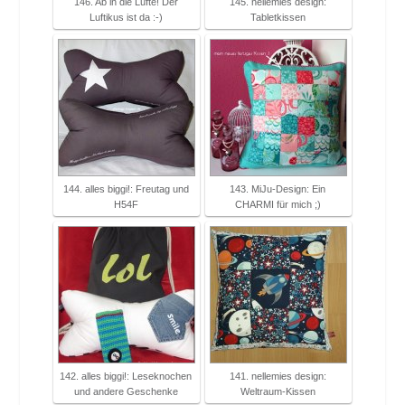
146. Ab in die Lüfte! Der
145. nellemies design:
Luftikus ist da :-)
Tabletkissen
144. alles biggi!: Freutag und
143. MiJu-Design: Ein
H54F
CHARMI für mich ;)
142. alles biggi!: Leseknochen
141. nellemies design:
und andere Geschenke
Weltraum-Kissen