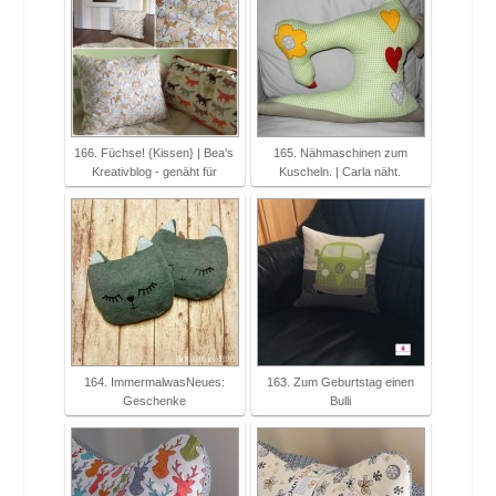
166. Füchse! {Kissen} | Bea's
165. Nähmaschinen zum
Kreativblog - genäht für
Kuscheln. | Carla näht.
164. ImmermalwasNeues:
163. Zum Geburtstag einen
Geschenke
Bulli