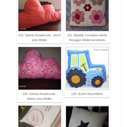
132. Sannis Kreativsofa : Noch
131. Klaudia`s kreative world:
eine Wolke
Hexagon-Weiterverarbeitu
130. Sannis Kreativsofa :
129. (k)ein HexenWerk
Kleine rosa Wolke