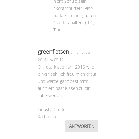
nicht Schuld sein
*kopfschüttel*. Also
notfalls immer gut am
Glas festhalten ;). LG,
Tini
greenfietsen
am 5. Januar
2016 um 09:12
Oh, das Kissenjahr 2016 wird
pink! Yeah! Ich freu mich drauf
und werde ganz bestimmt
auch ein paar Kissen zu dir
rüberwerfen.
Liebste Grüße
Katharina
ANTWORTEN