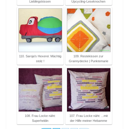
Lieblingskissen
Upcycling-Leseknochen
110. Saroja's Hexerei: Mächtig
109. Restekissen zur
stolz !
Grannydecke | Punktemarie
108. Frau Locke näht:
107. Frau Locke näht: ...mit
Superheldin
der Hilfe meiner Hebamme