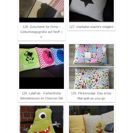
128. Geschenk für Oma –
127. maritabw macht's möglich
Geburtstagsgrüße auf Stoff |
v
126. LalaFab - Farbenfrohe
125. Flickensalat: Das erste
Wendekissen im Chevron-Stil
Mal quilt-as-you-go