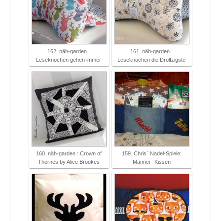
162. näh-garden :
161. näh-garden :
Leseknochen gehen immer
Leseknochen die Drölfzigste
160. näh-garden : Crown of
159. Chris´ Nadel-Spiele:
Thornes by Alice Brookes
Männer- Kissen