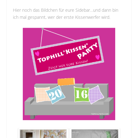
Hier noch das Bildchen für eure Sidebar…und dann bin
ich mal gespannt, wer der erste Kissenwerfer wird.