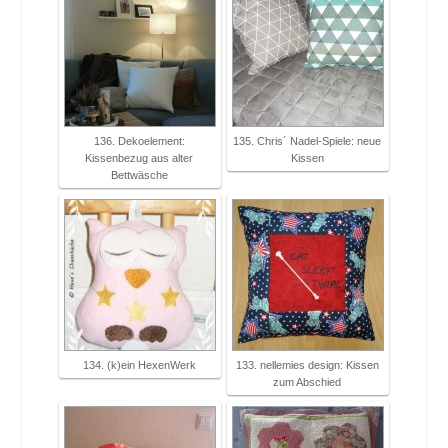
136. Dekoelement:
135. Chris´ Nadel-Spiele: neue
Kissenbezug aus alter
Kissen
Bettwäsche
134. (k)ein HexenWerk
133. nellemies design: Kissen
zum Abschied