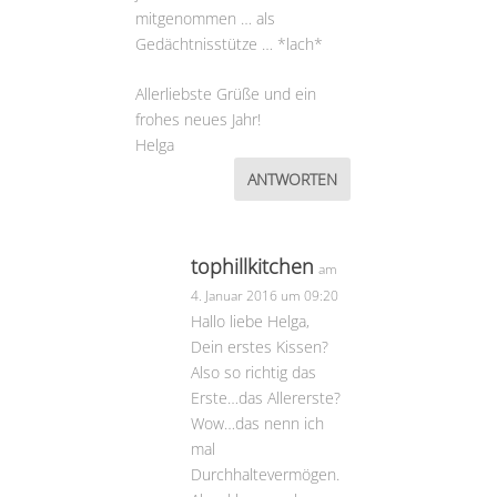
mitgenommen … als
Gedächtnisstütze … *lach*
Allerliebste Grüße und ein
frohes neues Jahr!
Helga
ANTWORTEN
tophillkitchen
am
4. Januar 2016 um 09:20
Hallo liebe Helga,
Dein erstes Kissen?
Also so richtig das
Erste…das Allererste?
Wow…das nenn ich
mal
Durchhaltevermögen.