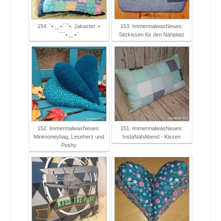
154. `•.¸¸.•´¯`•. Jakaster .•
153. ImmermalwasNeues:
´¯`•.¸¸.•`
Sitzkissen für den Nähplatz
152. ImmermalwasNeues:
151. ImmermalwasNeues:
Minimoneybag, Leseherz und
InstaNähAbend - Kissen
Poshy