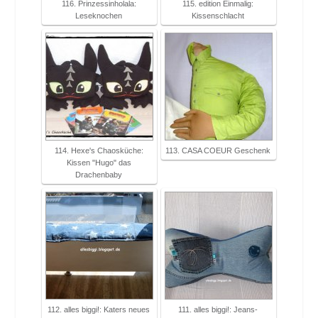
116. Prinzessinholala:
115. edition Einmalig:
Leseknochen
Kissenschlacht
114. Hexe's Chaosküche:
113. CASA COEUR Geschenk
Kissen "Hugo" das
Drachenbaby
112. alles biggi!: Katers neues
111. alles biggi!: Jeans-