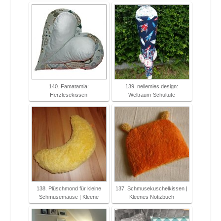
140. Famatamia:
139. nellemies design:
Herzlesekissen
Weltraum-Schultüte
138. Plüschmond für kleine
137. Schmusekuschelkissen |
Schmusemäuse | Kleene
Kleenes Notizbuch