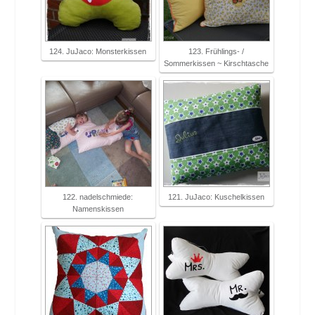
124. JuJaco: Monsterkissen
123. Frühlings- /
Sommerkissen ~ Kirschtasche
122. nadelschmiede:
121. JuJaco: Kuschelkissen
Namenskissen