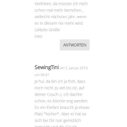
Verlinken, da müsste ich mich
schon mal mehr bemühen…
vielleicht nächstes Jahr, wenn
es in diesem nix mehr wird.
Liebste Grüße
Ines
ANTWORTEN
SewingTini
am 5. Januar 2016
um 06:41
Ja hui, da bin ich ja froh, dass
noch nicht zu viel los ist, auf
deiner Couch ;). Ich dachte
schon, es könnte eng werden.
So ein Elefant braucht ja etwas
Platz *kicher*. Aber er hat es
sich bei Dir nun gemütlich
gemacht und die Couch