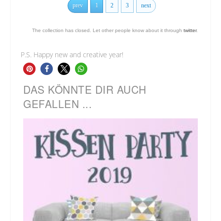
prev
1
2
3
next
The collection has closed. Let other people know about it through
twitter
.
P.S. Happy new and creative year!
DAS KÖNNTE DIR AUCH
GEFALLEN ...