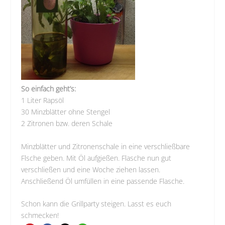
So einfach geht’s:
1 Liter Rapsöl
30 Minzblätter ohne Stengel
2 Zitronen bzw. deren Schale
Minzblätter und Zitronenschale in eine verschließbare
Flsche geben. Mit Öl aufgießen. Flasche nun gut
verschließen und eine Woche ziehen lassen.
Anschließend Öl umfüllen in eine passende Flasche.
Schon kann die Grillparty steigen. Lasst es euch
schmecken!