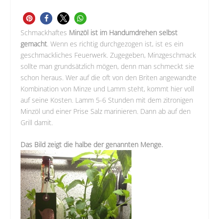
Schmackhaftes
Minzöl ist im Handumdrehen selbst
gemacht
. Wenn es richtig durchgezogen ist, ist es ein
geschmackliches Feuerwerk. Zugegeben, Minzgeschmack
sollte man grundsätzlich mögen, denn man schmeckt sie
schon heraus. Wer auf die oft von den Briten angewandte
Kombination von Minze und Lamm steht, kommt hier voll
auf seine Kosten. Lamm 5-6 Stunden mit dem zitronigen
Minzöl und einer Prise Salz marinieren. Dann ab auf den
Grill damit.
Das Bild zeigt die halbe der genannten Menge.