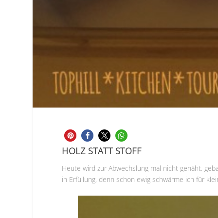
HOLZ STATT STOFF
Heute wird zur Abwechslung mal nicht genäht, geba
in Erfüllung, denn schon ewig schwärme ich für kl