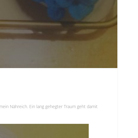
 mein Nähreich. Ein lang gehegter Traum geht damit