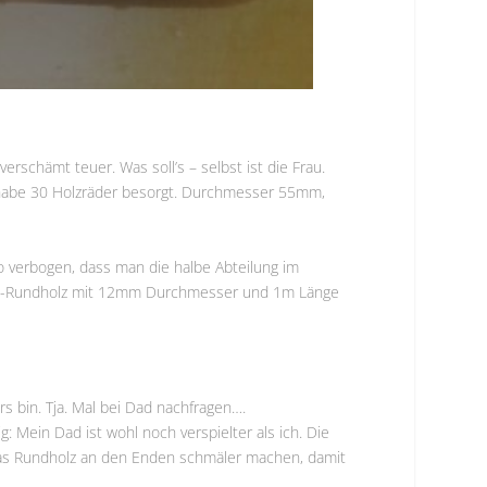
rschämt teuer. Was soll’s – selbst ist die Frau.
nd habe 30 Holzräder besorgt. Durchmesser 55mm,
o verbogen, dass man die halbe Abteilung im
che-Rundholz mit 12mm Durchmesser und 1m Länge
rs bin. Tja. Mal bei Dad nachfragen….
 Mein Dad ist wohl noch verspielter als ich. Die
r das Rundholz an den Enden schmäler machen, damit