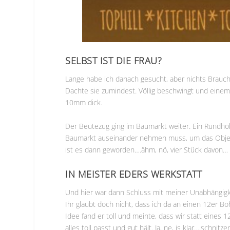
SELBST IST DIE FRAU?
Lange habe ich danach gesucht, aber nichts Brauchba
Dachte sie zumindest. Völlig beschwingt und einem
10mm dick.
Der Beutezug ging im Baumarkt weiter. Ein Rundholz
Baumarkt auseinander nehmen muss, um das Objek
ist es dann geworden….ähm, nö, vier Stück davon…
IN MEISTER EDERS WERKSTATT
Und hier war dann Schluss mit meiner Unabhängigkeit
Ihr glaubt doch nicht, dass ich da an einen 12er B
Idee fand er toll und meinte, dass wir statt eine
alles toll passt und gut hält. Ja, ne, is klar….schnitz