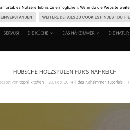
omfortables Nutzererlebnis zu ermöglichen. Wenn du die Website weiter 
EINVERSTANDEN
WEITERE DETAILS ZU COOKIES FINDEST DU HI
SERVUS!
DIE KÜCHE
DAS NÄHZIMMER
DIE NATUR
HÜBSCHE HOLZSPULEN FÜR’S NÄHREICH
ostet von
tophillkitchen
|
20. Feb. 2014
|
das Nähzimmer
,
tutorials
|