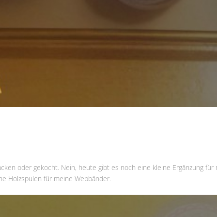
cken oder gekocht. Nein, heute gibt es noch eine kleine Ergänzung für
eine Holzspulen für meine Webbänder.