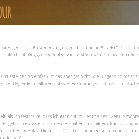
res gefunden. Entweder zu groß, zu klein, nur ein Einzelstück oder unve
 totalen Unabhängigkeitsgefühl ging ich erst mal virtuell einkaufen u
 musste her. So einfach ist das aber gar nicht…die Dinger sind meist s
t der Begierde in halbwegs intakter Ausführung vorzufinden. Ein Bu
, als ich feststellte, dass ich gar nicht im Besitz eines 12er-Holzbohre
ohrer gekommen wäre, ohne mein Vorhaben zu schildern. Kurz und bündig:
s 12er Loches im Holzrad lieber ein 10er-Loch nehmen sollten und dafü
en, oder wie?