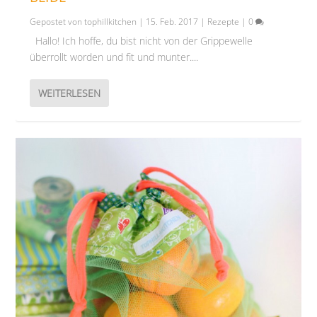
Gepostet von
tophillkitchen
|
15. Feb. 2017
|
Rezepte
|
0
Hallo! Ich hoffe, du bist nicht von der Grippewelle
überrollt worden und fit und munter....
WEITERLESEN