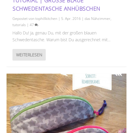
TUTORIAL | GROSSE BLAUE S
CHWEDENTASCHE ANHÜBSCHEN
Gepostet von
tophillkitchen
|
5. Apr. 2016
|
das Nähzimmer
,
tutorials
|
47
Hallo Du! Ja, genau Du, mit der großen blauen
Schwedentasche. Warum bist Du ausgerechnet mit...
WEITERLESEN