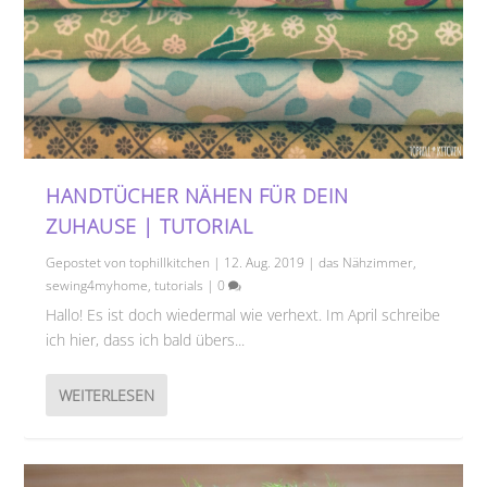
HANDTÜCHER NÄHEN FÜR DEIN
ZUHAUSE | TUTORIAL
Gepostet von
tophillkitchen
|
12. Aug. 2019
|
das Nähzimmer
,
sewing4myhome
,
tutorials
|
0
Hallo! Es ist doch wiedermal wie verhext. Im April schreibe
ich hier, dass ich bald übers...
WEITERLESEN