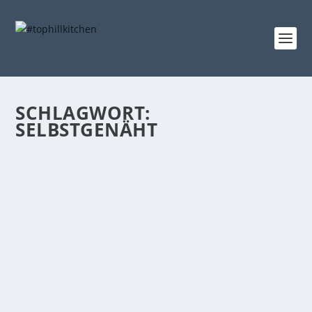
SCHLAGWORT:
SELBSTGENÄHT
HANDTÜCHER NÄHEN FÜR DEIN ZUHAUSE |
TUTORIAL
Gepostet von
tophillkitchen
|
12. Aug. 2019
|
das Nähzimmer
,
sewing4myhome
,
tutorials
|
0
Hallo! Es ist doch wiedermal wie verhext. Im April
schreibe ich hier, dass ich bald übers...
WEITERLESEN