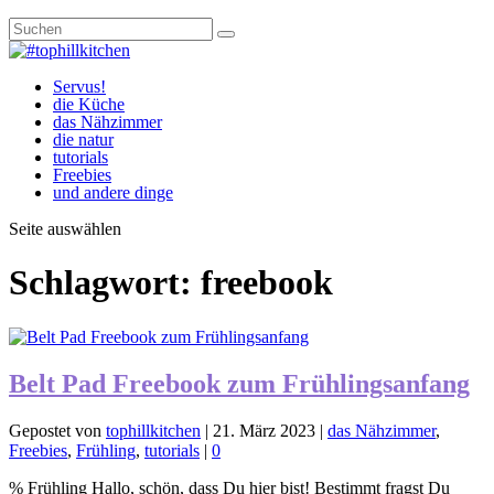
Servus!
die Küche
das Nähzimmer
die natur
tutorials
Freebies
und andere dinge
Seite auswählen
Schlagwort:
freebook
Belt Pad Freebook zum Frühlingsanfang
Gepostet von
tophillkitchen
|
21. März 2023
|
das Nähzimmer
,
Freebies
,
Frühling
,
tutorials
|
0
% Frühling Hallo, schön, dass Du hier bist! Bestimmt fragst Du