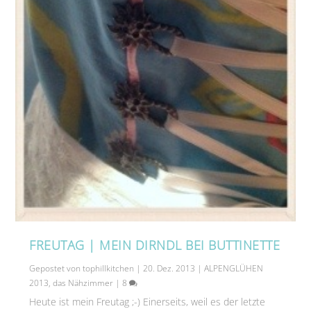
FREUTAG | MEIN DIRNDL BEI BUTTINETTE
Gepostet von
tophillkitchen
|
20. Dez. 2013
|
ALPENGLÜHEN
2013
,
das Nähzimmer
|
8
Heute ist mein Freutag ;-) Einerseits, weil es der letzte