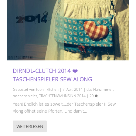
DIRNDL-CLUTCH 2014 ❤️
TASCHENSPIELER SEW ALONG
Gepostet von
tophillkitchen
|
7. Apr. 2014
|
das Nähzimmer
,
taschenspieler
,
TRACHTENWAHNSINN 2014
|
29
Yeah! Endlich ist es soweit….der Taschenspieler II Sew
Along öffnet seine Pforten. Und damit...
WEITERLESEN