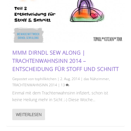
MMM DIRNDL SEW ALONG |
TRACHTENWAHNSINN 2014 –
ENTSCHEIDUNG FÜR STOFF UND SCHNITT
Gepostet von
tophillkitchen
|
2. Aug. 2014
|
das Nähzimmer
,
TRACHTENWAHNSINN 2014
|
13
Einmal mit dem Trachtenwahnsinn infiziert, schon ist
keine Heilung mehr in Sicht ;-) Diese Woche...
WEITERLESEN