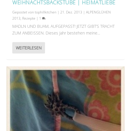
WEIHNACHTSBACKSTUBE | HEIMATLIEBE
Gepostet von
tophillkitchen
|
21. Dez. 2013
|
ALPENGLÜHEN
2013
,
Rezepte
|
1
MADLN UND BUAM, AUFGEPASST! JETZT GIBT’S TRACHT
ZUM ANBEISSEN. Dieses Jahr bestehen meine...
WEITERLESEN