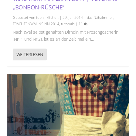
„BONBON-RÜSCHE“
Gepostet von
tophillkitchen
|
29. Juli 2014
|
das Nähzimmer
,
TRACHTENWAHNSINN 2014
,
tutorials
|
11
Nach zwei selbst genähten Dirndln mit Froschgoscherln
(Nr. 1 und Nr.2), ist es an der Zeit mal ein...
WEITERLESEN