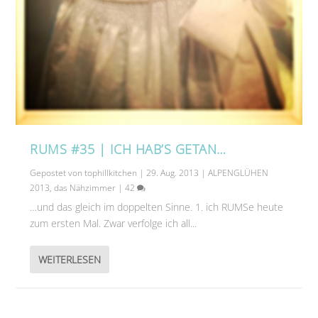
RUMS #35 | ICH HAB’S GETAN…
Gepostet von
tophillkitchen
|
29. Aug. 2013
|
ALPENGLÜHEN
2013
,
das Nähzimmer
|
42
…und das gleich im doppelten Sinne. 1. ich RUMSe heute
zum ersten Mal. Zwar verfolge ich all...
WEITERLESEN