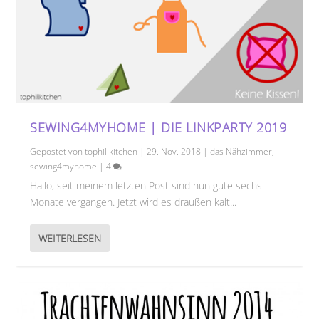
SEWING4MYHOME | DIE LINKPARTY 2019
Gepostet von
tophillkitchen
|
29. Nov. 2018
|
das Nähzimmer
,
sewing4myhome
|
4
Hallo, seit meinem letzten Post sind nun gute sechs
Monate vergangen. Jetzt wird es draußen kalt...
WEITERLESEN