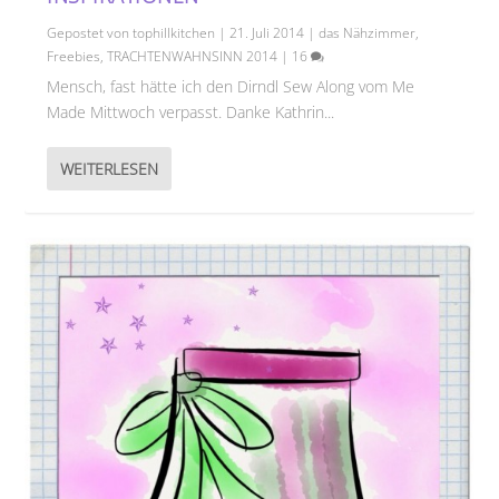
Gepostet von
tophillkitchen
|
21. Juli 2014
|
das Nähzimmer
,
Freebies
,
TRACHTENWAHNSINN 2014
|
16
Mensch, fast hätte ich den Dirndl Sew Along vom Me
Made Mittwoch verpasst. Danke Kathrin...
WEITERLESEN