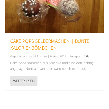
CAKE POPS SELBERMACHEN | BUNTE
KALORIENBÖMBCHEN
Gepostet von
tophillkitchen
|
6. Aug. 2013
|
Rezepte
|
0
Cake pops stammen aus Amerika und sind dort richtig
angesagt. Normalerweise schwimme ich nicht auf...
WEITERLESEN