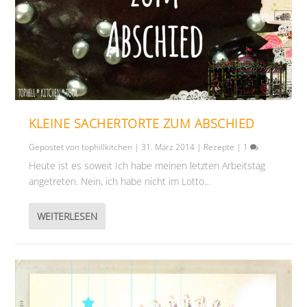
KLEINE SACHERTORTE ZUM ABSCHIED
Gepostet von
tophillkitchen
|
31. März 2014
|
Rezepte
|
1
Heute ist es soweit Ich habe meinen letzten Arbeitstag
angetreten. Nein, ich habe nicht im Lotto...
WEITERLESEN