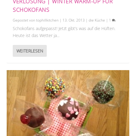
VERLOSUNG | WINTER WARM-UP FÜR
SCHOKOFANS
Gepostet von
tophillkitchen
|
13. Okt. 2013
|
die Küche
|
1
Schokofans aufgepasst! Jetzt gibt’s was auf die Hüften.
Heute ist das Wetter ja...
WEITERLESEN