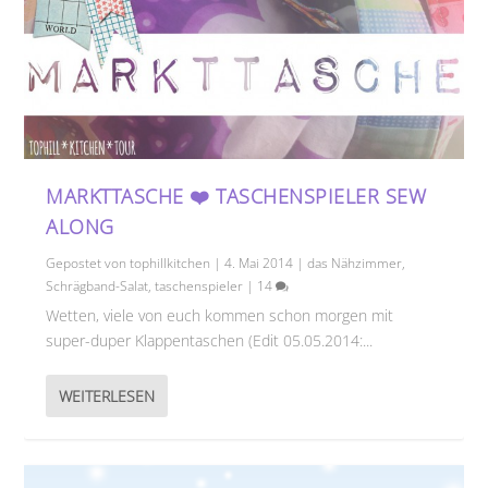
MARKTTASCHE ❤️ TASCHENSPIELER SEW
ALONG
Gepostet von
tophillkitchen
|
4. Mai 2014
|
das Nähzimmer
,
Schrägband-Salat
,
taschenspieler
|
14
Wetten, viele von euch kommen schon morgen mit
super-duper Klappentaschen (Edit 05.05.2014:...
WEITERLESEN