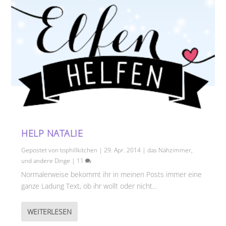
HELP NATALIE
Gepostet von
tophillkitchen
|
29. Apr. 2014
|
das Nähzimmer
,
und andere Dinge
|
11
Normalerweise bekommt ihr in meinen Posts immer eine
ganze Ladung Text, ob ihr wollt oder nicht...
WEITERLESEN