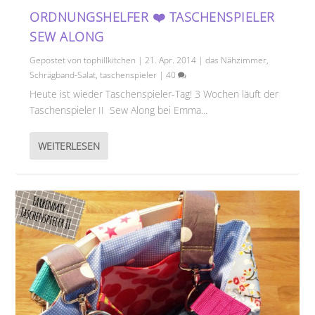
ORDNUNGSHELFER ❤️ TASCHENSPIELER
SEW ALONG
Gepostet von
tophillkitchen
|
21. Apr. 2014
|
das Nähzimmer
,
Schrägband-Salat
,
taschenspieler
|
40
Heute ist wieder Taschenspieler-Tag! 3 Wochen läuft der
Taschenspieler II Sew Along bei Emma...
WEITERLESEN