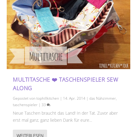
MULTITASCHE ❤️ TASCHENSPIELER SEW
ALONG
Gepostet von
tophillkitchen
|
14. Apr. 2014
|
das Nähzimmer
,
taschenspieler
|
33
Neue Taschen braucht das Land! In der Tat. Zuvor aber
erst mal ganz, ganz lieben Dank für eure...
WEITERLESEN