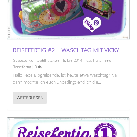
REISEFERTIG #2 | WASCHTAG MIT VICKY
Gepostet von
tophillkitchen
|
5. Jan. 2014
|
das Nähzimmer
,
Reisefertig
|
0
Hallo liebe Blogreisende, ist heute etwa Waschtag? Na
dann möchte ich euch unbedingt endlich die...
WEITERLESEN