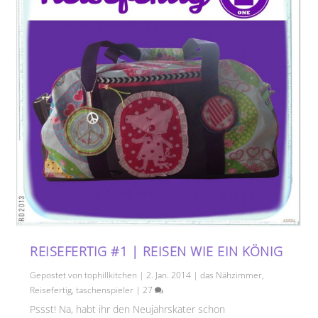
REISEFERTIG #1 | REISEN WIE EIN KÖNIG
Gepostet von
tophillkitchen
|
2. Jan. 2014
|
das Nähzimmer
,
Reisefertig
,
taschenspieler
|
27
Pssst! Na, habt ihr den Neujahrskater schon