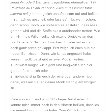
kennt ihr, oder? Den zwangsgestörten ehemaligen TV-
Polizisten aus SanFrancisco. Alles muss immer total
akkurat sein)
immer gleich unaufhaltsam auf und befiehlt
mir „mach es gescheit, oder lass es“. Ja, wenn schon,
denn schon. Doch wie sollte ich es anstellen, dass alles
gerade wird und die Stoffe exakt aufeinander treffen. Wie
um Himmels Willen sollte ich exakte Dreiecke an den
Start kriegen? Nach ein bisschen Tüftelei hat es dann
doch ganz prima geklappt. Erst zeige ich euch nun die
neuen Buntkissen. Dann, wie ich es angestellt habe –
wenn ihr wollt. Jetzt gibt es zwei Möglichkeiten:
1. Ihr wisst längst, wie’s geht und langweilt euch hier
gerade fürchterlich oder
2. vielleicht ist ja für euch der eine oder andere Tipp
dabei, weil auch euer kleiner Monk ständig am Nörgeln
ist.
Viele von euch sind ja im 365-Tage-Quilt-Fieber. Ich
könnte mich immer noch in den Hintern beißen, dass ich
die Anmeldung verpasst habe. Zum Glück ist die