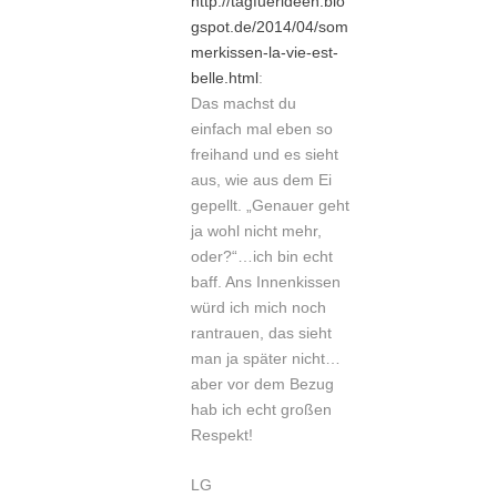
http://tagfuerideen.blo
gspot.de/2014/04/som
merkissen-la-vie-est-
belle.html
:
Das machst du
einfach mal eben so
freihand und es sieht
aus, wie aus dem Ei
gepellt. „Genauer geht
ja wohl nicht mehr,
oder?“…ich bin echt
baff. Ans Innenkissen
würd ich mich noch
rantrauen, das sieht
man ja später nicht…
aber vor dem Bezug
hab ich echt großen
Respekt!
LG