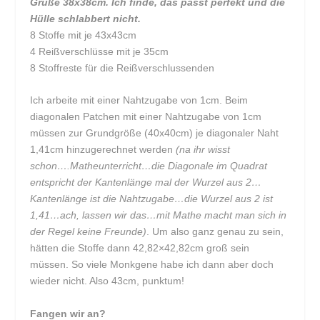
Grüße 38x38cm. Ich finde, das passt perfekt und die
Hülle schlabbert nicht.
8 Stoffe mit je 43x43cm
4 Reißverschlüsse mit je 35cm
8 Stoffreste für die Reißverschlussenden
Ich arbeite mit einer Nahtzugabe von 1cm. Beim
diagonalen Patchen mit einer Nahtzugabe von 1cm
müssen zur Grundgröße (40x40cm) je diagonaler Naht
1,41cm hinzugerechnet werden
(na ihr wisst
schon….Matheunterricht…die Diagonale im Quadrat
entspricht der Kantenlänge mal der Wurzel aus 2…
Kantenlänge ist die Nahtzugabe…die Wurzel aus 2 ist
1,41…ach, lassen wir das…mit Mathe macht man sich in
der Regel keine Freunde)
. Um also ganz genau zu sein,
hätten die Stoffe dann 42,82×42,82cm groß sein
müssen. So viele Monkgene habe ich dann aber doch
wieder nicht. Also 43cm, punktum!
Fangen wir an?