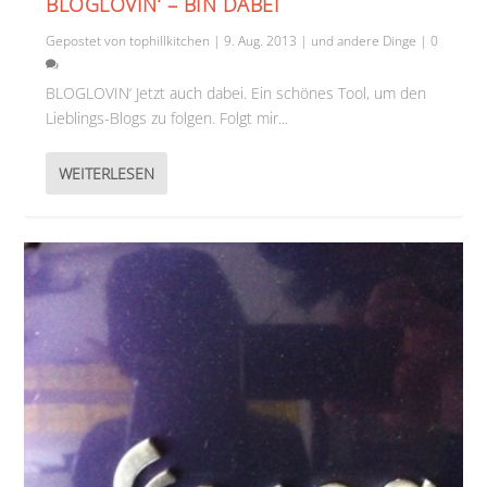
BLOGLOVIN‘ – BIN DABEI
Gepostet von
tophillkitchen
|
9. Aug. 2013
|
und andere Dinge
|
0
BLOGLOVIN‘ Jetzt auch dabei. Ein schönes Tool, um den
Lieblings-Blogs zu folgen. Folgt mir...
WEITERLESEN