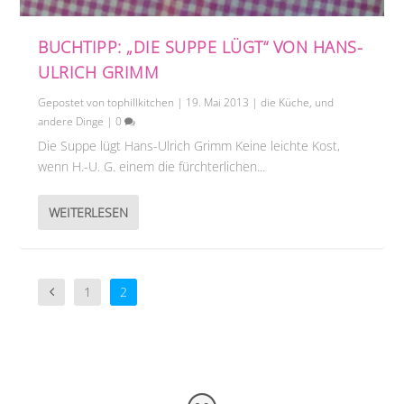
BUCHTIPP: „DIE SUPPE LÜGT“ VON HANS-
ULRICH GRIMM
Gepostet von
tophillkitchen
|
19. Mai 2013
|
die Küche
,
und
andere Dinge
|
0
Die Suppe lügt Hans-Ulrich Grimm Keine leichte Kost,
wenn H.-U. G. einem die fürchterlichen...
WEITERLESEN
1
2