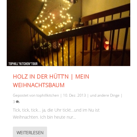
HOLZ IN DER HÜTT’N | MEIN
WEIHNACHTSBAUM
Gepostet von
tophillkitchen
|
10. Dez. 2013
|
und andere Dinge
|
3
Tick, tick, tick… ja, die Uhr tickt…und im Nu ist
Weihnachten. Ich bin heute nur...
WEITERLESEN