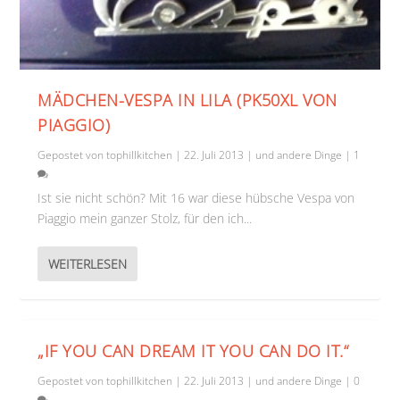
MÄDCHEN-VESPA IN LILA (PK50XL VON
PIAGGIO)
Gepostet von
tophillkitchen
|
22. Juli 2013
|
und andere Dinge
|
1
Ist sie nicht schön? Mit 16 war diese hübsche Vespa von
Piaggio mein ganzer Stolz, für den ich...
WEITERLESEN
„IF YOU CAN DREAM IT YOU CAN DO IT.“
Gepostet von
tophillkitchen
|
22. Juli 2013
|
und andere Dinge
|
0