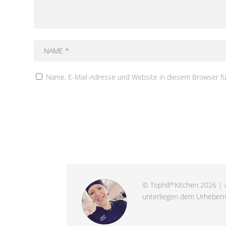
Name, E-Mail-Adresse und Website in diesem Browser f
© Tophill*Kitchen 2026 | A
unterliegen dem Urheberre