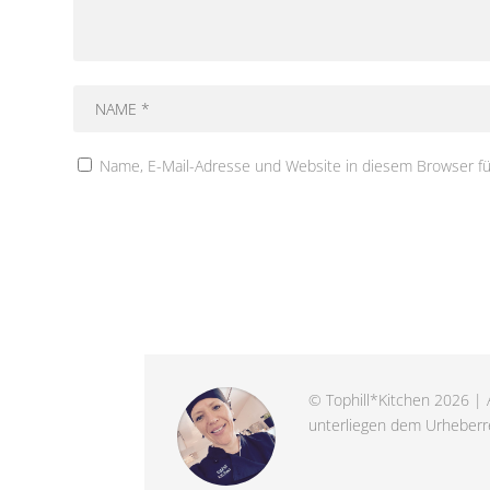
Name, E-Mail-Adresse und Website in diesem Browser f
© Tophill*Kitchen 2026 | A
unterliegen dem Urheberre