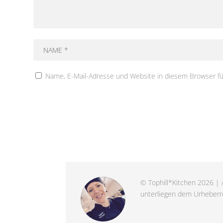
Name, E-Mail-Adresse und Website in diesem Browser f
© Tophill*Kitchen 2026 | A
unterliegen dem Urheberre