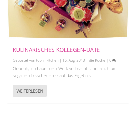
KULINARISCHES KOLLEGEN-DATE
Gepostet von
tophillkitchen
|
16. Aug. 2013
|
die Küche
|
0
Oooooh, ich habe mein Werk vollbracht. Und ja, ich bin
sogar ein bisschen stolz auf das Ergebnis....
WEITERLESEN