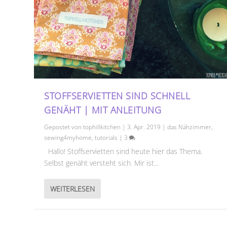
STOFFSERVIETTEN SIND SCHNELL
GENÄHT | MIT ANLEITUNG
Gepostet von
tophillkitchen
|
3. Apr. 2019
|
das Nähzimmer
,
sewing4myhome
,
tutorials
|
3
Hallo! Stoffservietten sind heute hier das Thema.
Selbst genäht versteht sich. Mir ist...
WEITERLESEN