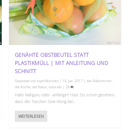
GENÄHTE OBSTBEUTEL STATT
PLASTIKMÜLL | MIT ANLEITUNG UND
SCHNITT
Gepostet von
tophillkitchen
|
10. Jan. 2017
|
das Nähzimmer
,
die Küche
,
die Natur
,
tutorials
|
28
Hallo Nähguru oder -anfänger! Hast Du schon gesehen,
dass der Taschen Sew Along bei...
WEITERLESEN