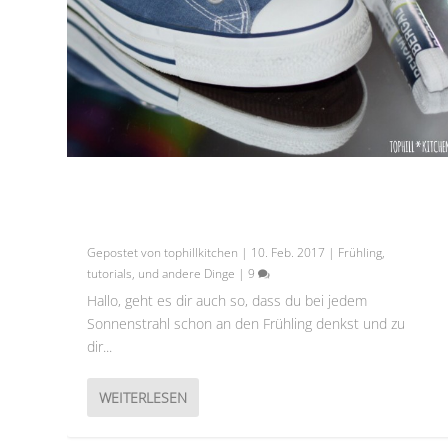
SCHUHE MACHEN LEUTE |
FRÜHJAHRSPUTZ IM SCHUHSCHRANK
Gepostet von
tophillkitchen
|
10. Feb. 2017
|
Frühling
,
tutorials
,
und andere Dinge
|
9
Hallo, geht es dir auch so, dass du bei jedem
Sonnenstrahl schon an den Frühling denkst und zu
dir...
WEITERLESEN