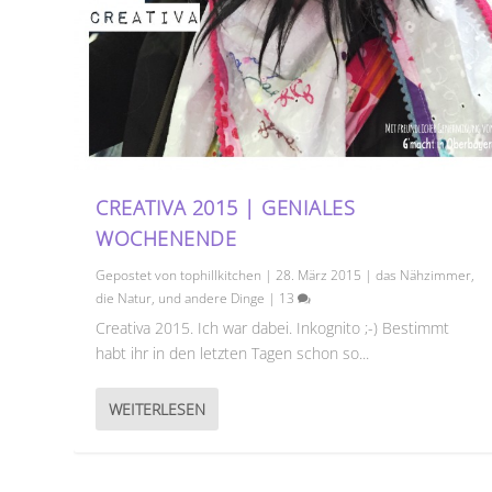
CREATIVA 2015 | GENIALES
WOCHENENDE
Gepostet von
tophillkitchen
|
28. März 2015
|
das Nähzimmer
,
die Natur
,
und andere Dinge
|
13
Creativa 2015. Ich war dabei. Inkognito ;-) Bestimmt
habt ihr in den letzten Tagen schon so...
WEITERLESEN