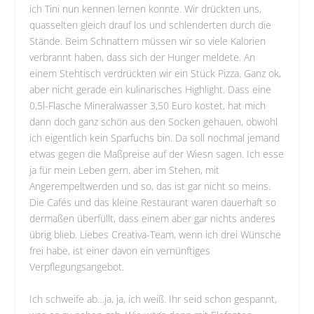
ich Tini nun kennen lernen konnte. Wir drückten uns,
quasselten gleich drauf los und schlenderten durch die
Stände. Beim Schnattern müssen wir so viele Kalorien
verbrannt haben, dass sich der Hunger meldete. An
einem Stehtisch verdrückten wir ein Stück Pizza. Ganz ok,
aber nicht gerade ein kulinarisches Highlight. Dass eine
0,5l-Flasche Mineralwasser 3,50 Euro kostet, hat mich
dann doch ganz schön aus den Socken gehauen, obwohl
ich eigentlich kein Sparfuchs bin. Da soll nochmal jemand
etwas gegen die Maßpreise auf der Wiesn sagen. Ich esse
ja für mein Leben gern, aber im Stehen, mit
Angerempeltwerden und so, das ist gar nicht so meins.
Die Cafés und das kleine Restaurant waren dauerhaft so
dermaßen überfüllt, dass einem aber gar nichts anderes
übrig blieb. Liebes Creativa-Team, wenn ich drei Wünsche
frei habe, ist einer davon ein vernünftiges
Verpflegungsangebot.
Ich schweife ab…ja, ja, ich weiß. Ihr seid schon gespannt,