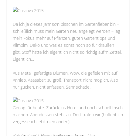
Da ich ja dieses Jahr so’n bisschen im Gartenfieber bin –
schließlich muss mein Garten neu angelegt werden – lag
mein Fokus mehr auf Pflanzen, guten Gartentipps und
Klimbim, Deko und was es sonst noch so für draußen
gibt. Stoff hatte ich eigentlich nicht so richtig auf’m Zettel.
Eigentlich…
Aus Metall gefertigte Blumen. Wow, die gefielen mit auf
Anhieb. Aaaaaber: zu groß. Transport nicht möglich. Also
nur gucken, nicht anfassen. Sehr schade.
Genug für heute. Zurück ins Hotel und noch schnell frisch
machen. Abendessen steht an. Dort trafen wir (hoffentlich
vergesse ich jetzt niemanden):
Kati (
malamü
),
Heike (
heikchens kram
),
Lisa