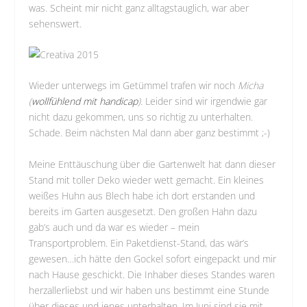
was. Scheint mir nicht ganz alltagstauglich, war aber
sehenswert.
Wieder unterwegs im Getümmel trafen wir noch
Micha
(
wollfühlend mit handicap
)
. Leider sind wir irgendwie gar
nicht dazu gekommen, uns so richtig zu unterhalten.
Schade. Beim nächsten Mal dann aber ganz bestimmt ;-)
Meine Enttäuschung über die Gartenwelt hat dann dieser
Stand mit toller Deko wieder wett gemacht. Ein kleines
weißes Huhn aus Blech habe ich dort erstanden und
bereits im Garten ausgesetzt. Den großen Hahn dazu
gab’s auch und da war es wieder – mein
Transportproblem. Ein Paketdienst-Stand, das wär’s
gewesen…ich hätte den Gockel sofort eingepackt und mir
nach Hause geschickt. Die Inhaber dieses Standes waren
herzallerliebst und wir haben uns bestimmt eine Stunde
über dieses und jenes unterhalten. Im Juni sind sie mit