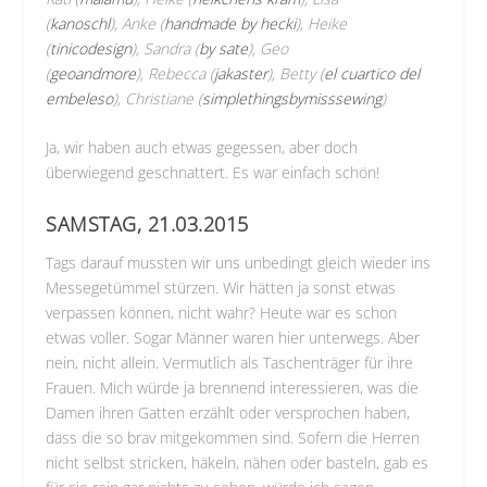
(
kanoschl
),
A
nke (
handmade by hecki
),
Heike
(
tinicodesign
),
Sandra (
by sate
),
Geo
(
geoandmore
),
Rebecca (
jakaster
),
Betty (
el cuartico del
embeleso
),
Christiane (
simplethingsbymisssewing
)
Ja, wir haben auch etwas gegessen, aber doch
überwiegend geschnattert. Es war einfach schön!
SAMSTAG, 21.03.2015
Tags darauf mussten wir uns unbedingt gleich wieder ins
Messegetümmel stürzen. Wir hätten ja sonst etwas
verpassen können, nicht wahr? Heute war es schon
etwas voller. Sogar Männer waren hier unterwegs. Aber
nein, nicht allein. Vermutlich als Taschenträger für ihre
Frauen. Mich würde ja brennend interessieren, was die
Damen ihren Gatten erzählt oder versprochen haben,
dass die so brav mitgekommen sind. Sofern die Herren
nicht selbst stricken, häkeln, nähen oder basteln, gab es