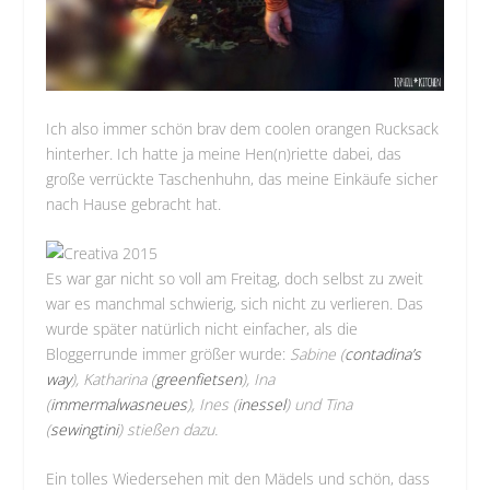
Ich also immer schön brav dem coolen orangen Rucksack
hinterher. Ich hatte ja meine Hen(n)riette dabei, das
große verrückte Taschenhuhn, das meine Einkäufe sicher
nach Hause gebracht hat.
Es war gar nicht so voll am Freitag, doch selbst zu zweit
war es manchmal schwierig, sich nicht zu verlieren. Das
wurde später natürlich nicht einfacher, als die
Bloggerrunde immer größer wurde:
Sabine (
contadina’s
way
), Katharina (
greenfietsen
), Ina
(
immermalwasneues
), Ines (
inessel
) und Tina
(
sewingtini
) stießen dazu.
Ein tolles Wiedersehen mit den Mädels und schön, dass