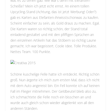
was es zu sehen gab. Wie wär’s denn mit Elefanten-
Scheiße? Mein ich jetzt echt ernst. An einem tollen
Upcycling-Stand (Achtung, das ist jetzt Werbung! Oder?)
gab es Karten aus Elefanten-ihrwisstschonwas zu kaufen.
Scheint einfacher zu sein, als Gold draus zu machen. Egal.
Die Karten waren so richtig schön, der Stand total
einladend gestaltet und mit den pfiffigen Sprüchen an
den einzelnen Artikeln hat das Stöbern so richtig Laune
gemacht. Ich war begeistert. Coole Idee. Tolle Produkte.
Nettes Team. 100 Punkte.
Schöne kuschelige Felle hatte ich entdeckt. Richtig schön
groß. Nun ärgerte ich mich zum ersten Mal, dass ich nicht
mit dem Auto angereist bin. Ein Fell konnte ich auf keinen
Fall im Flieger mitnehmen. Der Geldbeutel blieb also zu,
ich schmachtete die Felle noch ein bisschen an und
wurde auch gleich schon wieder abgelenkt von all den
anderen Ständen.