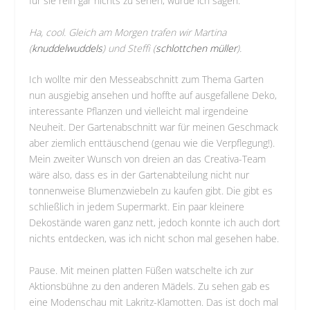
für sie rein gar nichts zu sehen, würde ich sagen.
Ha, cool. Gleich am Morgen trafen wir
Martina
(
knuddelwuddels
)
und
Steffi (
schlottchen müller
)
.
Ich wollte mir den Messeabschnitt zum Thema Garten
nun ausgiebig ansehen und hoffte auf ausgefallene Deko,
interessante Pflanzen und vielleicht mal irgendeine
Neuheit. Der Gartenabschnitt war für meinen Geschmack
aber ziemlich enttäuschend (genau wie die Verpflegung!).
Mein zweiter Wunsch von dreien an das Creativa-Team
wäre also, dass es in der Gartenabteilung nicht nur
tonnenweise Blumenzwiebeln zu kaufen gibt. Die gibt es
schließlich in jedem Supermarkt. Ein paar kleinere
Dekostände waren ganz nett, jedoch konnte ich auch dort
nichts entdecken, was ich nicht schon mal gesehen habe.
Pause. Mit meinen platten Füßen watschelte ich zur
Aktionsbühne zu den anderen Mädels. Zu sehen gab es
eine Modenschau mit Lakritz-Klamotten. Das ist doch mal