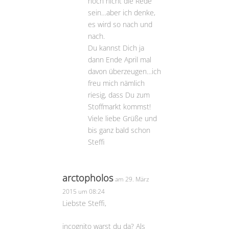
noch nicht die Rede
sein…aber ich denke,
es wird so nach und
nach.
Du kannst Dich ja
dann Ende April mal
davon überzeugen…ich
freu mich nämlich
riesig, dass Du zum
Stoffmarkt kommst!
Viele liebe Grüße und
bis ganz bald schon
Steffi
arctopholos
am 29. März
2015 um 08:24
Liebste Steffi,
incognito warst du da? Als