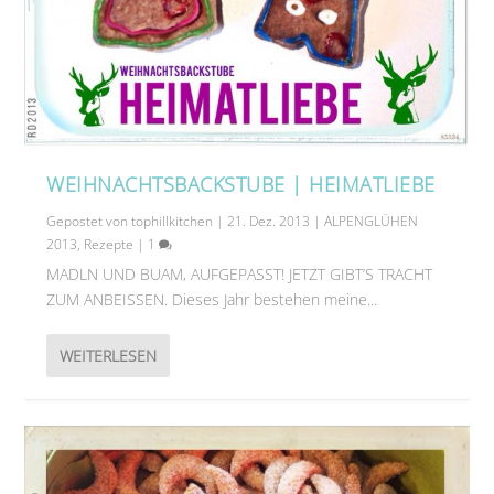
WEIHNACHTSBACKSTUBE | HEIMATLIEBE
Gepostet von
tophillkitchen
|
21. Dez. 2013
|
ALPENGLÜHEN
2013
,
Rezepte
|
1
MADLN UND BUAM, AUFGEPASST! JETZT GIBT’S TRACHT
ZUM ANBEISSEN. Dieses Jahr bestehen meine...
WEITERLESEN