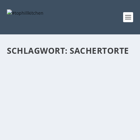
SCHLAGWORT:
SACHERTORTE
KLEINE SACHERTORTE ZUM ABSCHIED
Gepostet von
tophillkitchen
|
31. März 2014
|
Rezepte
|
1
Heute ist es soweit Ich habe meinen letzten
Arbeitstag angetreten. Nein, ich habe nicht im Lotto...
WEITERLESEN