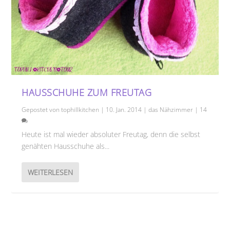
HAUSSCHUHE ZUM FREUTAG
Gepostet von
tophillkitchen
|
10. Jan. 2014
|
das Nähzimmer
|
14
Heute ist mal wieder absoluter Freutag, denn die selbst
genähten Hausschuhe als...
WEITERLESEN