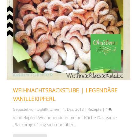
WEIHNACHTSBACKSTUBE | LEGENDÄRE
VANILLEKIPFERL
Gepostet von
tophillkitchen
|
1. Dez. 2013
|
Rezepte
|
4
Vanillekipferl-Wochenende in meiner Küche Das ganze
„Backprojekt“ zog sich nun über...