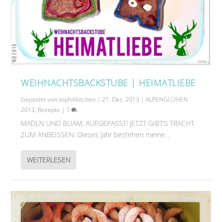
WEIHNACHTSBACKSTUBE | HEIMATLIEBE
Gepostet von
tophillkitchen
|
21. Dez. 2013
|
ALPENGLÜHEN
2013
,
Rezepte
|
1
MADLN UND BUAM, AUFGEPASST! JETZT GIBT’S TRACHT
ZUM ANBEISSEN. Dieses Jahr bestehen meine...
WEITERLESEN