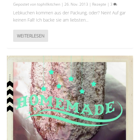
Gepostet von
tophillkitchen
|
26. Nov. 2013
|
Rezepte
|
3
Lebkuchen kommen aus der Packung, oder? Nein! Auf gar
keinen Fall! Ich backe sie am liebsten...
WEITERLESEN