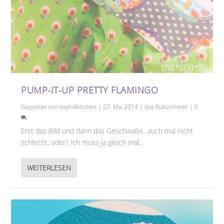
PUMP-IT-UP PRETTY FLAMINGO
Gepostet von
tophillkitchen
|
27. Mai 2014
|
das Nähzimmer
|
9
Erst das Bild und dann das Geschwafel…auch mal nicht
schlecht, oder? Ich muss ja gleich mal...
WEITERLESEN