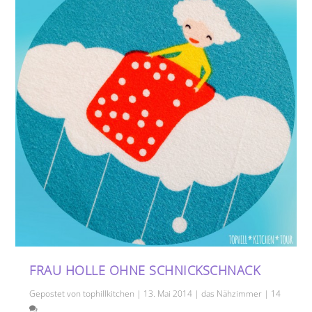
FRAU HOLLE OHNE SCHNICKSCHNACK
Gepostet von
tophillkitchen
|
13. Mai 2014
|
das Nähzimmer
|
14