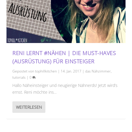
RENI LERNT #NÄHEN | DIE MUST-HAVES
(AUSRÜSTUNG) FÜR EINSTEIGER
Gepostet von
tophillkitchen
|
14. Jan. 2017
|
das Nähzimmer
,
tutorials
|
0
Hallo Näheinsteiger und neugierige Nähnerds! Jetzt wird’s
ernst. Reni möchte ins...
WEITERLESEN