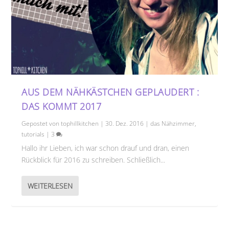
AUS DEM NÄHKÄSTCHEN GEPLAUDERT :
DAS KOMMT 2017
Gepostet von
tophillkitchen
|
30. Dez. 2016
|
das Nähzimmer
,
tutorials
|
3
Hallo ihr Lieben, ich war schon drauf und dran, einen
Rückblick für 2016 zu schreiben. Schließlich...
WEITERLESEN