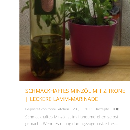
SCHMACKHAFTES MINZÖL MIT ZITRONE
| LECKERE LAMM-MARINADE
Gepostet von
tophillkitchen
|
23. Juli 2013
|
Rezepte
|
0
Schmackhaftes Minzöl ist im Handumdrehen selbst
gemacht. Wenn es richtig durchgezogen ist, ist es...