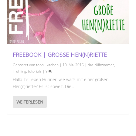
FREEBOOK | GROSSE HEN(N)RIETTE
Gepostet von
tophillkitchen
|
10. Mai 2015
|
das Nähzimmer
,
Frühling
,
tutorials
|
9
Hallo ihr lieben Hühner, wie wär’s mit einer großen
Hen(n)riette? Es ist soweit. Die...
WEITERLESEN