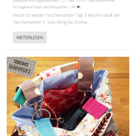
Gepostet von
tophillkitchen
|
21. Apr. 2014
|
das Nähzimmer
,
Schrägband-Salat
,
taschenspieler
|
40
Heute ist wieder Taschenspieler-Tag! 3 Wochen läuft der
Taschenspieler II Sew Along bei Emma...
WEITERLESEN