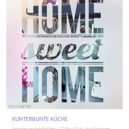
KUNTERBUNTE KÜCHE
Gepostet von
tophillkitchen
|
27. März 2014
|
das Nähzimmer
,