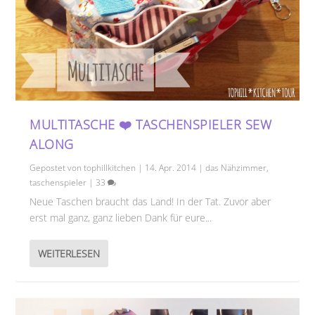
MULTITASCHE ❤️ TASCHENSPIELER SEW
ALONG
Gepostet von
tophillkitchen
|
14. Apr. 2014
|
das Nähzimmer
,
taschenspieler
|
33
Neue Taschen braucht das Land! In der Tat. Zuvor aber
erst mal ganz, ganz lieben Dank für eure...
WEITERLESEN