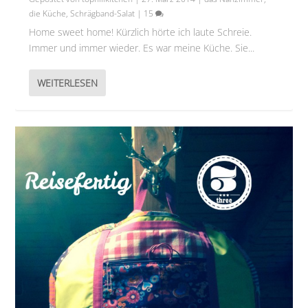
die Küche
,
Schrägband-Salat
|
15
Home sweet home! Kürzlich hörte ich laute Schreie.
Immer und immer wieder. Es war meine Küche. Sie...
WEITERLESEN