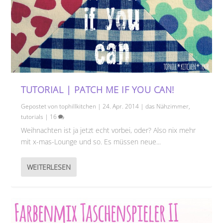
TUTORIAL | PATCH ME IF YOU CAN!
Gepostet von
tophillkitchen
|
24. Apr. 2014
|
das Nähzimmer
,
tutorials
|
16
Weihnachten ist ja jetzt echt vorbei, oder? Also nix mehr
mit x-mas-Lounge und so. Es müssen neue...
WEITERLESEN