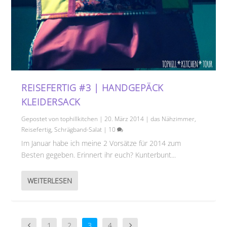
REISEFERTIG #3 | HANDGEPÄCK
KLEIDERSACK
Gepostet von
tophillkitchen
|
20. März 2014
|
das Nähzimmer
,
Reisefertig
,
Schrägband-Salat
|
10
Im Januar habe ich meine 2 Vorsätze für 2014 zum
Besten gegeben. Erinnert ihr euch? Kunterbunt...
WEITERLESEN
1
2
3
4