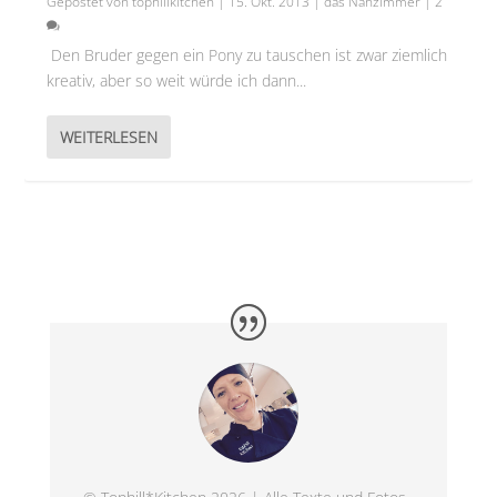
Gepostet von
tophillkitchen
|
15. Okt. 2013
|
das Nähzimmer
|
2
Den Bruder gegen ein Pony zu tauschen ist zwar ziemlich
kreativ, aber so weit würde ich dann...
WEITERLESEN