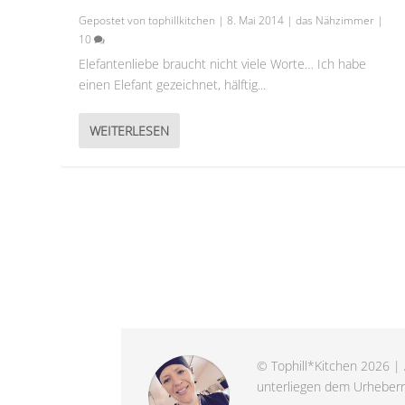
Gepostet von
tophillkitchen
|
8. Mai 2014
|
das Nähzimmer
|
10
Elefantenliebe braucht nicht viele Worte… Ich habe
einen Elefant gezeichnet, hälftig...
WEITERLESEN
© Tophill*Kitchen 2026 | 
unterliegen dem Urheberre