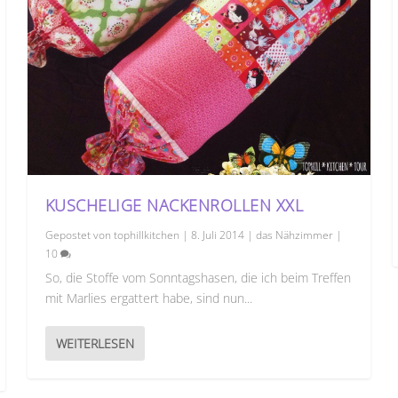
KUSCHELIGE NACKENROLLEN XXL
Gepostet von
tophillkitchen
|
8. Juli 2014
|
das Nähzimmer
|
10
So, die Stoffe vom Sonntagshasen, die ich beim Treffen
mit Marlies ergattert habe, sind nun...
WEITERLESEN