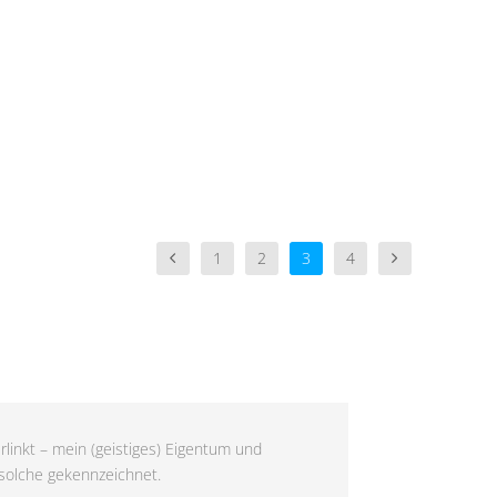
1
2
3
4
rlinkt – mein (geistiges) Eigentum und
 solche gekennzeichnet.