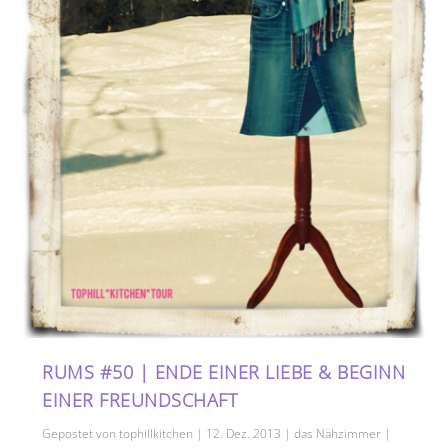
RUMS #50 | ENDE EINER LIEBE & BEGINN
EINER FREUNDSCHAFT
Gepostet von
tophillkitchen
|
12. Dez. 2013
|
das Nähzimmer
|