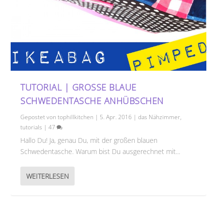
TUTORIAL | GROSSE BLAUE S
CHWEDENTASCHE ANHÜBSCHEN
Gepostet von
tophillkitchen
|
5. Apr. 2016
|
das Nähzimmer
,
tutorials
|
47
Hallo Du! Ja, genau Du, mit der großen blauen
Schwedentasche. Warum bist Du ausgerechnet mit...
WEITERLESEN